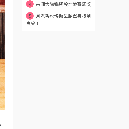
4
高師大陶瓷瓶設計競賽頒獎
5
月老香水協助母胎單身找到
良緣！
靈
護