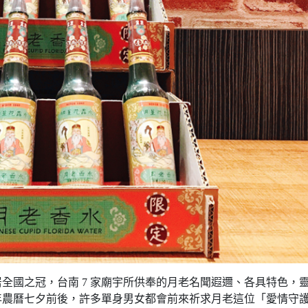
全國之冠，台南 7 家廟宇所供奉的月老名聞遐邇、各具特色，
年農曆七夕前後，許多單身男女都會前來祈求月老這位「愛情守