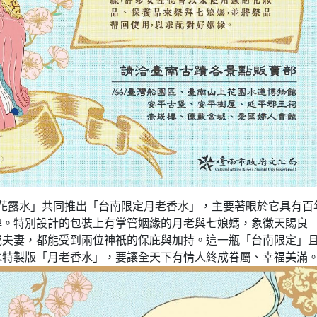
星花露水」共同推出「台南限定月老香水」，主要著眼於它具有百
牌。特別設計的包裝上有掌管姻緣的月老與七娘媽，象徵天賜良
或夫妻，都能受到兩位神祇的保庇與加持。這一瓶「台南限定」
水特製版「月老香水」，要讓全天下有情人終成眷屬、幸福美滿