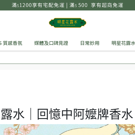
S 質感香氛
媒體及口碑見證
日常妙用
明星花露
花露水｜回憶中阿嬤牌香水