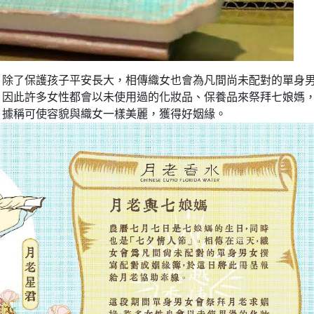
，除了保護孩子平安長大，相傳織女也會為凡間尚未配對的單身
。因此許多女性都會以未使用過的化妝品、保養品來祭拜七娘媽
，據稱可使容貌與織女一樣美麗，獲得好姻緣。