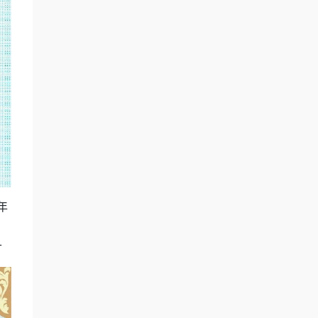
年
且
。