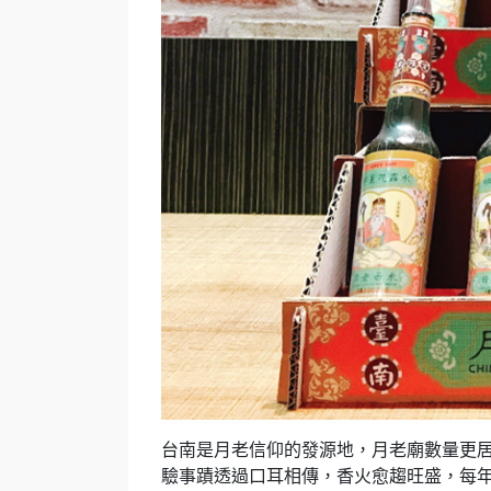
台南是月老信仰的發源地，月老廟數量更居
驗事蹟透過口耳相傳，香火愈趨旺盛，每