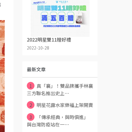
也
2022明星雙11贈好禮
2022-10-28
最新文章
1
真「襄」！雙品牌攜手林襄
三方聯名推出史上⋯
2
明星花露水家樂福上架開賣
3
「傳承經典，與時俱進」
與台灣防疫站在一⋯