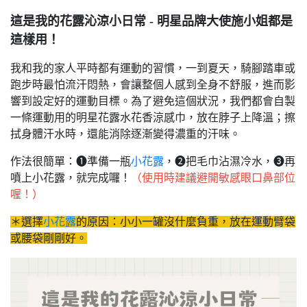
這是我的花露沁涼小日常 - 明星品牌大使施小姐都是
這樣用！
我和我的家人平時都有運動的習慣，一到夏天，騎腳踏車或
跑步時最怕流汗悶熱，會讓整個人感到全身不舒服，進而影
響到設定好的運動目標。為了避免這個狀況，我們都會自製
一條運動用的明星花露水花香涼感巾，放在脖子上降溫；擦
拭身體汗水時，還能消除逐漸變得濃重的汗味。
作法很簡單：❶準備一瓶
小花露
，❷把毛巾沾濕冷水，❸再
噴上小花露，就完成囉！
（使用時建議避開敏感眼口鼻部位
喔！）
＊選擇
小花露
的原因：小小一罐沒什麼負重，放在運動臂袋
或腰袋剛剛好。