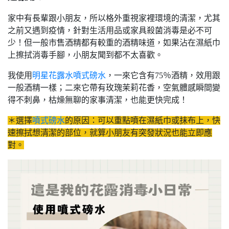
家中有長輩跟小朋友，所以格外重視家裡環境的清潔，尤其
之前又遇到疫情，針對生活用品或家具殺菌消毒是必不可
少！但一般市售酒精都有較重的酒精味道，如果沾在濕紙巾
上擦拭消毒手腳，小朋友聞到都不太喜歡。
我使用
明星花露水噴式磅水
，一來它含有75％酒精，效用跟
一般酒精一樣；二來它帶有玫瑰茉莉花香，空氣體感瞬間變
得不刺鼻，枯燥無聊的家事清潔，也能更快完成！
＊選擇
噴式磅水
的原因：可以重點噴在濕紙巾或抹布上，快
速擦拭想清潔的部位，就算小朋友有突發狀況也能立即應
對。