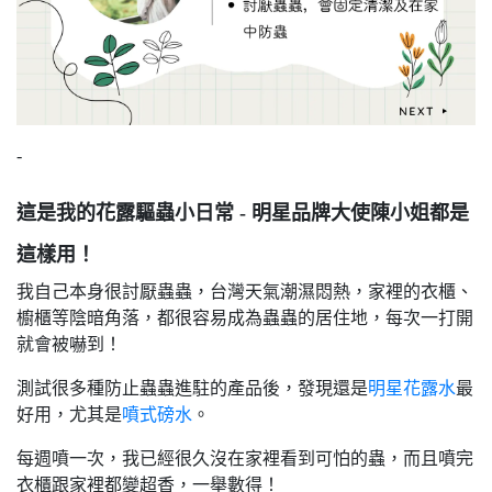
-
這是我的花露驅蟲小日常 - 明星品牌大使陳小姐都是
這樣用！
我自己本身很討厭蟲蟲，台灣天氣潮濕悶熱，家裡的衣櫃、
櫥櫃等陰暗角落，都很容易成為蟲蟲的居住地，每次一打開
就會被嚇到！
測試很多種防止蟲蟲進駐的產品後，發現還是
明星花露水
最
好用，尤其是
噴式磅水
。
每週噴一次，我已經很久沒在家裡看到可怕的蟲，而且噴完
衣櫃跟家裡都變超香，一舉數得！