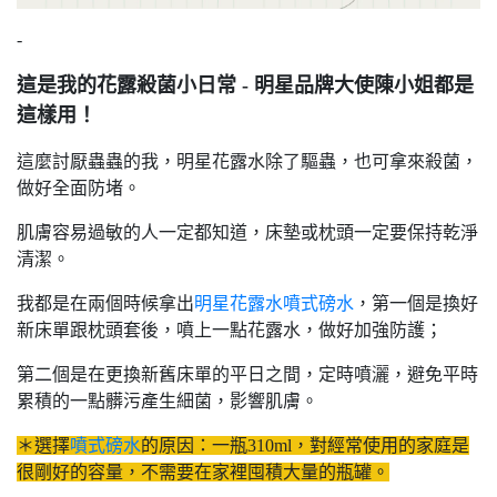
-
這是我的花露殺菌小日常 - 明星品牌大使陳小姐都是
這樣用！
這麼討厭蟲蟲的我，明星花露水除了驅蟲，也可拿來殺菌，
做好全面防堵。
肌膚容易過敏的人一定都知道，床墊或枕頭一定要保持乾淨
清潔。
我都是在兩個時候拿出
明星花露水噴式磅水
，第一個是換好
新床單跟枕頭套後，噴上一點花露水，做好加強防護；
第二個是在更換新舊床單的平日之間，定時噴灑，避免平時
累積的一點髒污產生細菌，影響肌膚。
＊選擇
噴式磅水
的原因：一瓶310ml，對經常使用的家庭是
很剛好的容量，不需要在家裡囤積大量的瓶罐。