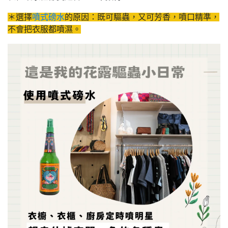
＊選擇
噴式磅水
的原因：既可驅蟲，又可芳香，噴口精準，
不會把衣服都噴濕。