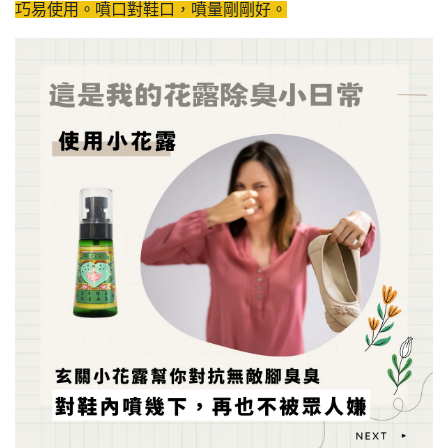
巧易使用。噴口對鞋口，噴量剛剛好。