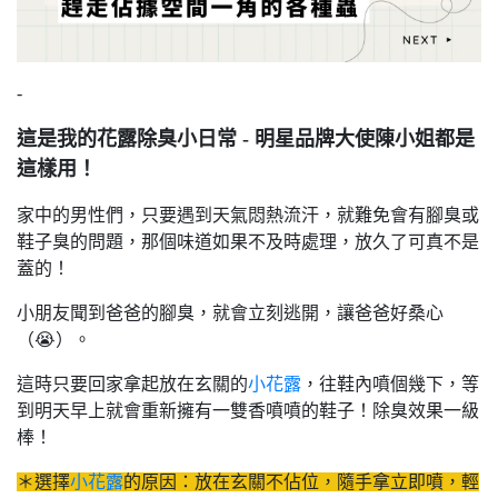
-
這是我的花露除臭小日常 - 明星品牌大使陳小姐都是
這樣用！
家中的男性們，只要遇到天氣悶熱流汗，就難免會有腳臭或
鞋子臭的問題，那個味道如果不及時處理，放久了可真不是
蓋的！
小朋友聞到爸爸的腳臭，就會立刻逃開，讓爸爸好桑心
（😭）。
這時只要回家拿起放在玄關的
小花露
，往鞋內噴個幾下，等
到明天早上就會重新擁有一雙香噴噴的鞋子！除臭效果一級
棒！
＊選擇
小花露
的原因：放在玄關不佔位，隨手拿立即噴，輕