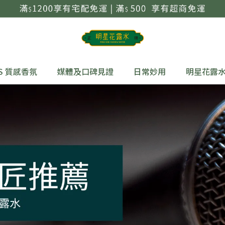
S 質感香氛
媒體及口碑見證
日常妙用
明星花露