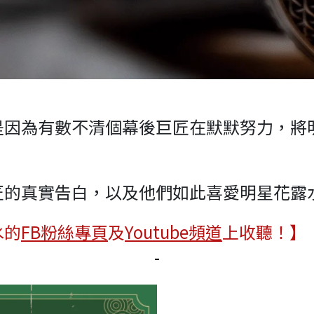
是因為有數不清個幕後巨匠在默默努力，將
匠的真實告白，以及他們如此喜愛明星花露
水的
FB粉絲專頁
及
Youtube頻道
上收聽！】
-