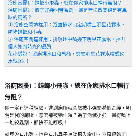
浴廁困擾1：蟑螂小飛蟲，總在你家排水口暢行無阻？
浴廁困擾2：放了好幾個芳香劑，還是無法改變總是有異
味的廁所？
① 浴廁空間這樣用：浴室排水口定期噴上明星花露水，
防堵蟑螂和小蟲
② 浴廁空間這樣用：排解途中噴幾下明星花露水，提升
個人如廁時光的品質
花小編說：浴廁排水口和馬桶，交給明星花露水噴式磅
水就OK！
浴廁困擾1：蟑螂小飛蟲，總在你家排水口暢行
無阻？
你一定有這種經驗，進到廁所就突然被小強給嚇個歪腰，明
明是我的廁所，怎麼卻被牠佔領？為了消滅小強，還得噴上
一堆殺蟲劑，都快不能呼吸！
就算沒有小強，也會有小蟲子無端飛入家中，不是侵略可口