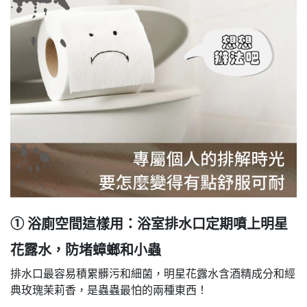
① 浴廁空間這樣用：浴室排水口定期噴上明星
花露水，防堵蟑螂和小蟲
排水口最容易積累髒污和細菌，明星花露水含酒精成分和經
典玫瑰茉莉香，是蟲蟲最怕的兩種東西！