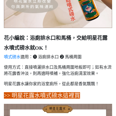
花小編說：浴廁排水口和馬桶，交給明星花露
水噴式磅水就OK！
噴式磅水
適用：❶ 浴廁排水口 ❷ 馬桶周圍
使用方式：直接噴灑排水口及馬桶周圍地板即可；如有水流
將花露香沖淡，則再適時噴補，強化浴廁清潔效果。
明星花露水讓你家的浴室廁所，從此都是香氣飄飄！
>>
明星花露水噴式磅水
這裡買