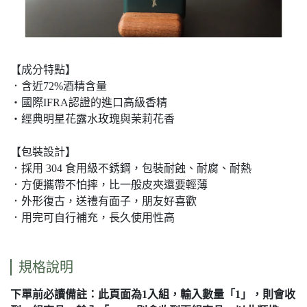
【成分特點】
．含近72%酒精含量
・國際IFRA認證的進口高級香精
・經典明星花露水玫瑰與茉莉花香
【包裝設計】
．採用 304 食用級不銹鋼，包裝耐蝕、耐腐、耐熱
．方便攜帶不怕摔，比一般皮夾還要輕薄
．外形復古，送禮有面子，朋友好喜歡
．用完可自行補充，長久使用性高
規格說明
下單前必讀備註：此頁面為1入組，輸入數量「1」，則會收