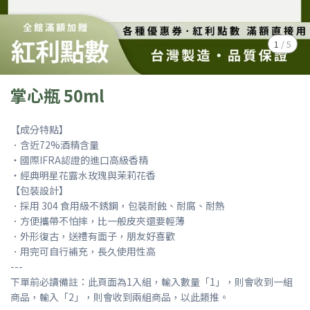
1
/
5
掌心瓶 50ml
【成分特點】
．含近72%酒精含量
・國際IFRA認證的進口高級香精
・經典明星花露水玫瑰與茉莉花香
【包裝設計】
．採用 304 食用級不銹鋼，包裝耐蝕、耐腐、耐熱
．方便攜帶不怕摔，比一般皮夾還要輕薄
．外形復古，送禮有面子，朋友好喜歡
．用完可自行補充，長久使用性高
---
下單前必讀備註：此頁面為1入組，輸入數量「1」，則會收到一組
商品，輸入「2」，則會收到兩組商品，以此類推。